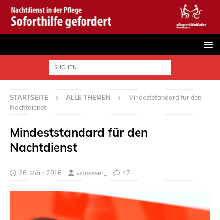
STARTSEITE
ALLE THEMEN
Mindeststandard für den
Nachtdienst
Mindeststandard für den
Nachtdienst
26. März 2016
vstoesser_
47